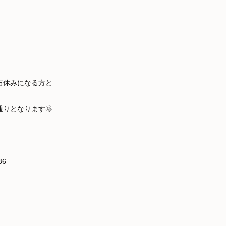
石休みになる方と
りとなります🌞
86