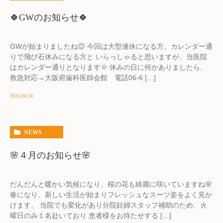
🍀GWのお知らせ🍀
GWが始まりましたね😊 今回は大型連休になる方、カレンダー通
りで飛び石休みになる方と いらっしゃると思いますが、当医院
はカレンダー通りとなります🌞 休みの日に何かありましたら、
救急対応→大阪府歯科医師会館 電話06-6 […]
2025.04.30
NEWS
🌸４月のお知らせ🌸
だんだんと暖かい気候になり、桜の花も綺麗に咲いていますね🌸
春になり、新しい生活が始まりフレッシュなスーツ姿をよく見か
けます。 当院でも変化があり分院妊婦スタッフ補助のため、火
曜日のみ１名赴いており 患者様をお待たせする […]