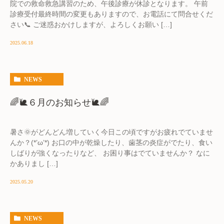
院での救命救急講習のため、午後診療が休診となります。 午前
診療受付最終時間の変更もありますので、お電話にて問合せくだ
さい📞 ご迷惑おかけしますが、よろしくお願い […]
2025.06.18
NEWS
🌈🐌６月のお知らせ🐌🌈
暑さ🌞がどんどん増していく今日この頃ですがお疲れでていませ
んか？(*’ω’*) お口の中が乾燥したり、歯茎の炎症がでたり、食い
しばりが強くなったりなど、 お困り事はでていませんか？ なに
かありまし […]
2025.05.20
NEWS