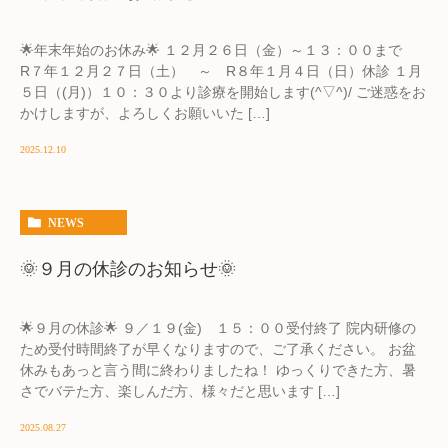
🌟年末年始のお休み🌟 １２月２６日（金）～１３：００まで
R７年１２月２７日（土） ～ R８年１月４日（日）休診 １月
５日（(月)）１０：３０より診療を開始します(^▽^)/ ご迷惑をお
かけしますが、よろしくお願いいた […]
2025.12.10
NEWS
🌞９月の休診のお知らせ🌞
🌟９月の休診🌟 ９／１９(金) １５：００受付終了 院内研修の
ため受付時間終了が早くなりますので、ご了承ください。 お盆
休みもあっと言う間に終わりましたね！ ゆっくりできた方、暑
さでバテた方、楽しんだ方、様々だと思います […]
2025.08.27