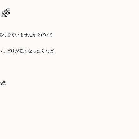
🌈
ていませんか？(*’ω’*)
いしばりが強くなったりなど、
😊