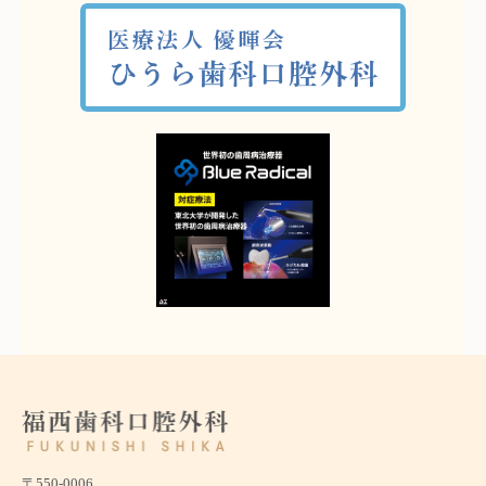
〒550-0006